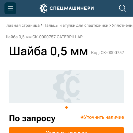
Главная страница
Пальцы и втулки для спецтехники
Уплотнени
Компания
Шайба 0,5 мм СК-0000757 CATERPILLAR
Акции
Шайба 0,5 мм
Код: СК-0000757
Доставка и оплата
Информация
Контакты
3D тур по производству
3D тур по складам
По запросу
Уточнить наличие
sksale@skdst.ru
Уточнить наличие