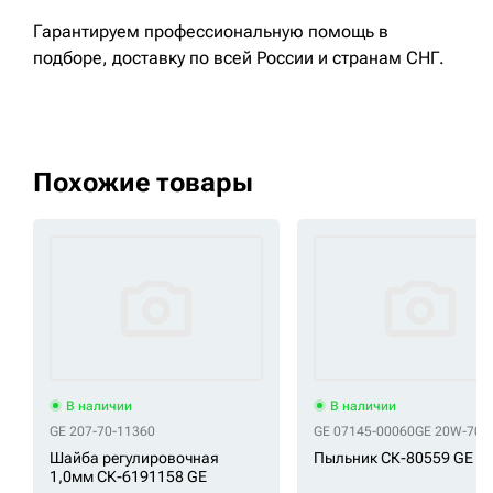
Гарантируем профессиональную помощь в
подборе, доставку по всей России и странам СНГ.
Похожие товары
В наличии
В наличии
GE 207-70-11360
GE 07145-00060
GE 20W-70-
Шайба регулировочная
Пыльник СК-80559 GE
1,0мм СК-6191158 GE