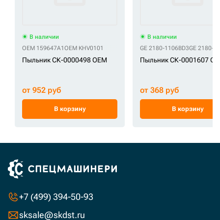
В наличии
В наличии
OEM 159647A1
OEM KHV0101
GE 2180-1106BD3
GE 2180-1
Пыльник СК-0000498 OEM
Пыльник СК-0001607 GE
от 952 руб
от 368 руб
В корзину
В корзину
+7 (499) 394-50-93
sksale@skdst.ru