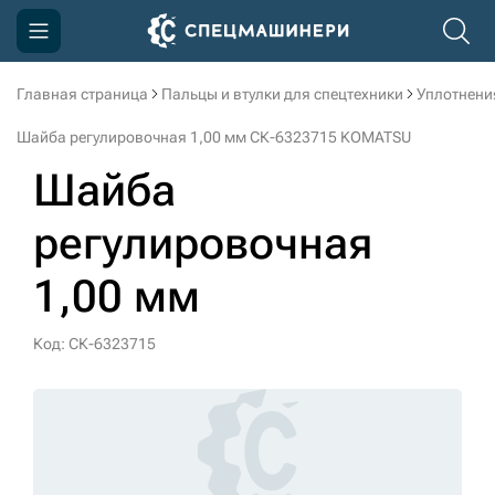
Главная страница
Пальцы и втулки для спецтехники
Уплотнени
Компания
Шайба регулировочная 1,00 мм СК-6323715 KOMATSU
Акции
Шайба
Доставка и оплата
регулировочная
Информация
1,00 мм
Контакты
3D тур по производству
Код: СК-6323715
3D тур по складам
sksale@skdst.ru