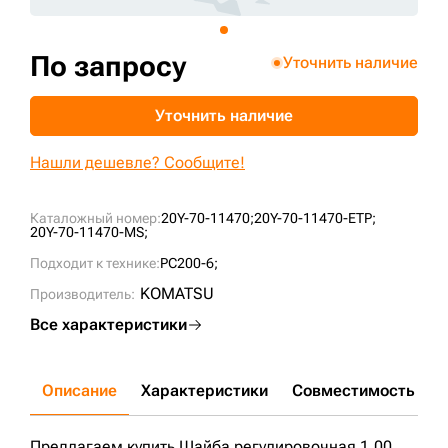
+7 (499) 394-50-93
По запросу
Уточнить наличие
Уточнить наличие
Нашли дешевле? Сообщите!
Каталожный номер:
20Y-70-11470;
20Y-70-11470-ETP;
20Y-70-11470-MS;
Подходит к технике:
PC200-6;
KOMATSU
Производитель:
Все характеристики
Описание
Характеристики
Совместимость
Д
Предлагаем купить Шайба регулировочная 1,00