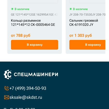
В наличии
В наличии
GE 121*145*12
GE 162995A1
GE 4276696
GE KHV0114
JY 208-70-73530
GE T335631
JY 208-70-
Кольцо разъемное
Сальник грязевой
121*145*12 СК-0005464 GE
СК-6191020 JY
от 788 руб
от 1 303 руб
В корзину
В корзину
+7 (499) 394-50-93
sksale@skdst.ru