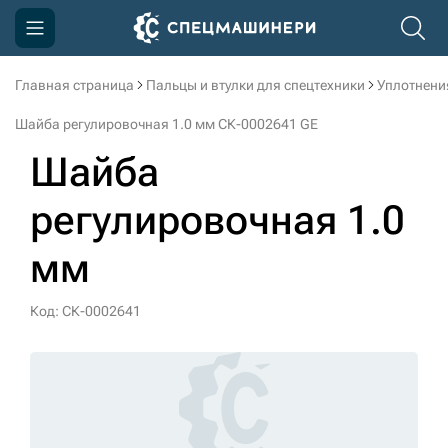
Главная страница
Пальцы и втулки для спецтехники
Уплотнени
Компания
Шайба регулировочная 1.0 мм СК-0002641 GE
Акции
Шайба
Доставка и оплата
регулировочная 1.0
Информация
мм
Контакты
3D тур по производству
Код: СК-0002641
3D тур по складам
sksale@skdst.ru