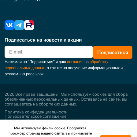
Подписаться
на новости и акции
Подписаться
Нажимая на "Подписаться" я даю
согласие
на
обработку
персональных данных
, а так же на получение информационных и
рекламных рассылок
2026 Все права защищены. Мы используем cookies для сбора
обезличенных персональных данных. Оставаясь на сайте, вы
соглашаетесь на сбор таких данных.
Политика конфиденциальности
Пользовательское соглашение
Политика обработки персональных данных
Мы используем файлы cookie. Продолжая
Поддержка и развитие
просмотр страниц нашего сайта, вы принимаете