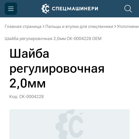
Главная страница
Пальцы и втулки для спецтехники
Уплотнени
Компания
Шайба регулировочная 2,0мм СК-0004228 OEM
Акции
Шайба
Доставка и оплата
регулировочная
Информация
2,0мм
Контакты
3D тур по производству
Код: СК-0004228
3D тур по складам
sksale@skdst.ru