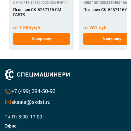
CM PARTS 1081200234
CM PARTS 1661494
CM PARTS 166-1494
OEM 1081200234
OEM 16614
CM PARTS
Пыльник СК-6287116 CM
Пыльник СК-6287116 O
PARTS
от 1 363 руб
от 761 руб
В корзину
В корзину
+7 (499) 394-50-93
sksale@skdst.ru
Пн-Пт 8:00–17:00
Офис