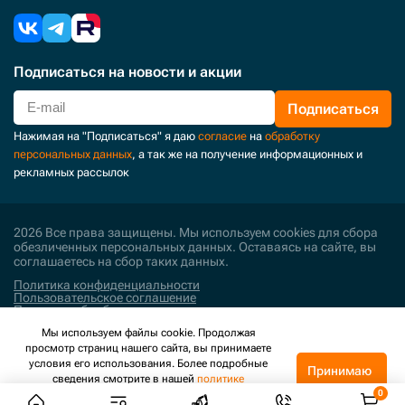
Подписаться
на новости и акции
Подписаться
Нажимая на "Подписаться" я даю
согласие
на
обработку
персональных данных
, а так же на получение информационных и
рекламных рассылок
2026 Все права защищены. Мы используем cookies для сбора
обезличенных персональных данных. Оставаясь на сайте, вы
соглашаетесь на сбор таких данных.
Политика конфиденциальности
Пользовательское соглашение
Политика обработки персональных данных
Мы используем файлы cookie. Продолжая
Поддержка и развитие
просмотр страниц нашего сайта, вы принимаете
условия его использования. Более подробные
Принимаю
сведения смотрите в нашей
политике
конфиденциальности
.