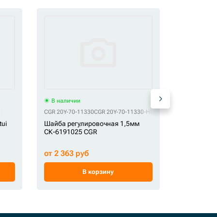
В наличии
В наличи
CGR 20Y-70-11330
CGR 20Y-70-11330-HP
CGR Размер 70 X 1.5
GE 160400A
ui
Шайба регулировочная 1,5мм
Пыльник С
СК-6191025 CGR
от 2 363 руб
от 368 ру
В корзину