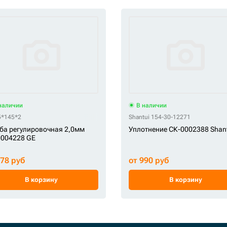
наличии
В наличии
5*145*2
Shantui 154-30-12271
а регулировочная 2,0мм
Уплотнение СК-0002388 Shant
0004228 GE
578 руб
от 990 руб
В корзину
В корзину