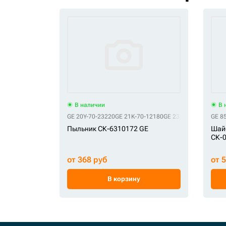
В наличии
В 
GE 20Y-70-23220
GE 21K-70-12180
GE 235-7679
GE 8
Пыльник СК-6310172 GE
Шайб
СК-
от 368 руб
от 
В корзину