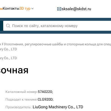
Контакты
3D тур
ии
sksale@skdst.ru
и
Уплотнения, регулировочные шайбы и стопорные кольца для спе
y Cо., LTD
y Cо., LTD
вочная
Каталожный номер:
57A0220;
Подходит к технике:
CLG920D;
LiuGong Machinery Cо., LTD
Производитель: