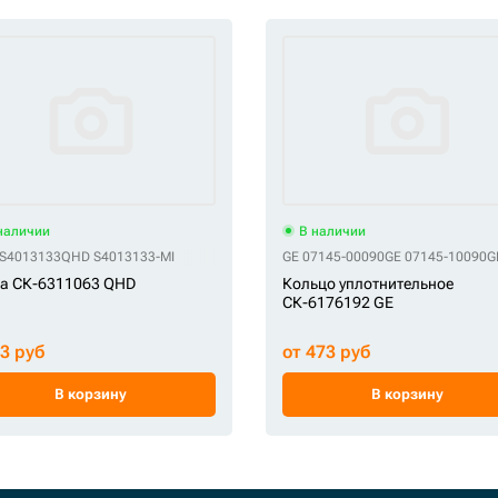
наличии
В наличии
S4013133
QHD S4013133-MI
GE 07145-00090
GE 07145-10090
G
а СК-6311063 QHD
Кольцо уплотнительное
СК-6176192 GE
53 руб
от 473 руб
В корзину
В корзину