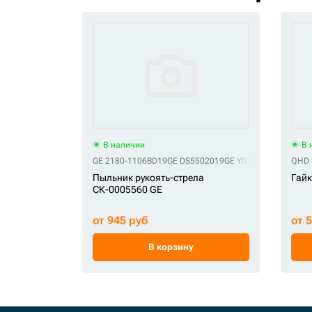
В наличии
В 
GE 2180-1106BD19
GE DS5502019
GE Y020-125111
QHD 
Пыльник рукоять-стрела
Гайк
СК-0005560 GE
от 945 руб
от 
В корзину