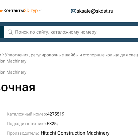
Контакты
3D тур
ии
sksale@skdst.ru
и
Уплотнения, регулировочные шайбы и стопорные кольца для спе
ion Machinery
ion Machinery
вочная
Каталожный номер:
4275519;
Подходит к технике:
EX25;
Hitachi Construction Machinery
Производитель: