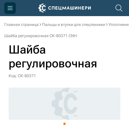
Главная страница
Пальцы и втулки для спецтехники
Уплотнени
Компания
Шайба регулировочная СК-80371 CNH
Акции
Шайба
Доставка и оплата
регулировочная
Информация
Контакты
Код: СК-80371
3D тур по производству
3D тур по складам
sksale@skdst.ru