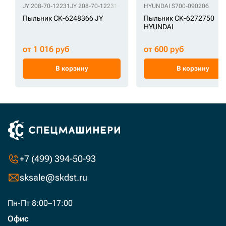
JY 208-70-12231
JY 208-70-12231-ETP
HYUNDAI S700-090206
Пыльник СК-6248366 JY
Пыльник СК-6272750
HYUNDAI
от 1 016 руб
от 600 руб
В корзину
В корзину
+7 (499) 394-50-93
sksale@skdst.ru
Пн-Пт 8:00–17:00
Офис