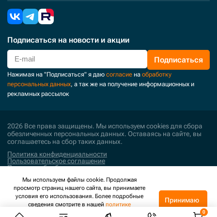
Подписаться
на новости и акции
Подписаться
Нажимая на "Подписаться" я даю
согласие
на
обработку
персональных данных
, а так же на получение информационных и
рекламных рассылок
2026 Все права защищены. Мы используем cookies для сбора
обезличенных персональных данных. Оставаясь на сайте, вы
соглашаетесь на сбор таких данных.
Политика конфиденциальности
Пользовательское соглашение
Политика обработки персональных данных
Мы используем файлы cookie. Продолжая
Поддержка и развитие
просмотр страниц нашего сайта, вы принимаете
условия его использования. Более подробные
Принимаю
сведения смотрите в нашей
политике
конфиденциальности
.