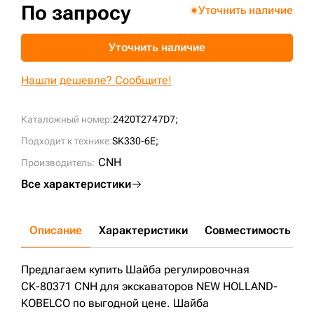
По запросу
Уточнить наличие
+7 (499) 394-50-93
Уточнить наличие
Нашли дешевле? Сообщите!
Каталожный номер:
2420T2747D7;
Подходит к технике:
SK330-6E;
CNH
Производитель:
Все характеристики
Описание
Характеристики
Совместимость
Д
Предлагаем купить Шайба регулировочная
СК-80371 CNH для экскаваторов NEW HOLLAND-
KOBELCO по выгодной цене. Шайба