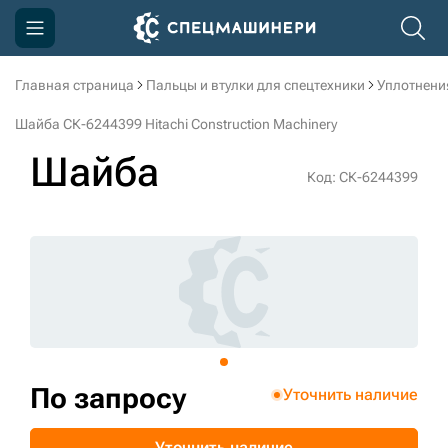
Главная страница
Пальцы и втулки для спецтехники
Уплотнени
Компания
Шайба СК-6244399 Hitachi Construction Machinery
Акции
Шайба
Код: СК-6244399
Доставка и оплата
Информация
Контакты
3D тур по производству
3D тур по складам
По запросу
Уточнить наличие
sksale@skdst.ru
Уточнить наличие