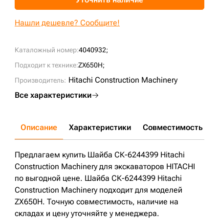
+7 (499) 394-50-93
Нашли дешевле? Сообщите!
Каталожный номер:
4040932;
Подходит к технике:
ZX650H;
Hitachi Construction Machinery
Производитель:
Все характеристики
Описание
Характеристики
Совместимость
Д
Предлагаем купить Шайба СК-6244399 Hitachi
Construction Machinery для экскаваторов HITACHI
по выгодной цене. Шайба СК-6244399 Hitachi
Construction Machinery подходит для моделей
ZX650H. Точную совместимость, наличие на
складах и цену уточняйте у менеджера.