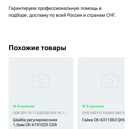
Гарантируем профессиональную помощь в
подборе, доставку по всей России и странам СНГ.
Похожие товары
В наличии
В наличии
CGR 20Y-70-11330
CGR 20Y-70-11330-HP
CGR Размер 70 X 1.5
QHD S4013133
QHD S401313
Шайба регулировочная
Гайка СК-6311063 QHD
1,5мм СК-6191025 CGR