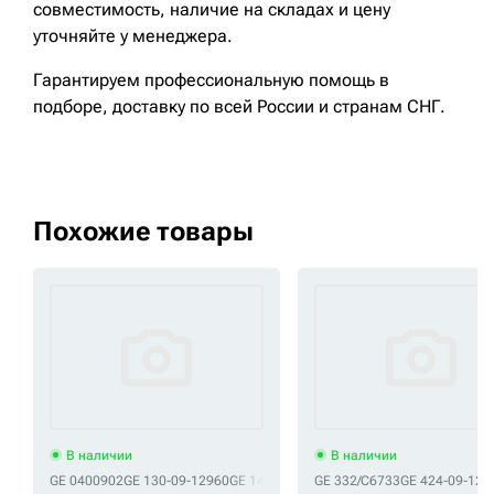
совместимость, наличие на складах и цену
уточняйте у менеджера.
Гарантируем профессиональную помощь в
подборе, доставку по всей России и странам СНГ.
Похожие товары
В наличии
В наличии
GE 0400902
GE 130-09-12960
GE 14503885
GE 14504124
GE 332/C6733
GE 14560206
GE 424-09-123
GE