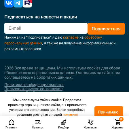
Подписаться
на новости и акции
Подписаться
Нажимая на "Подписаться" я даю
согласие
на
обработку
персональных данных
, а так же на получение информационных и
рекламных рассылок
2026 Все права защищены. Мы используем cookies для сбора
обезличенных персональных данных. Оставаясь на сайте, вы
соглашаетесь на сбор таких данных.
Политика конфиденциальности
Пользовательское соглашение
Политика обработки персональных данных
Мы используем файлы cookie. Продолжая
Поддержка и развитие
просмотр страниц нашего сайта, вы принимаете
условия его использования. Более подробные
Принимаю
сведения смотрите в нашей
политике
конфиденциальности
.
Главная
Каталог
Подбор
Контакты
Корзина