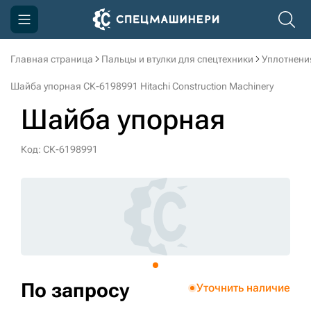
Главная страница
Пальцы и втулки для спецтехники
Уплотнени
Компания
Шайба упорная СК-6198991 Hitachi Construction Machinery
Акции
Шайба упорная
Доставка и оплата
Код: СК-6198991
Информация
Контакты
3D тур по производству
3D тур по складам
По запросу
Уточнить наличие
sksale@skdst.ru