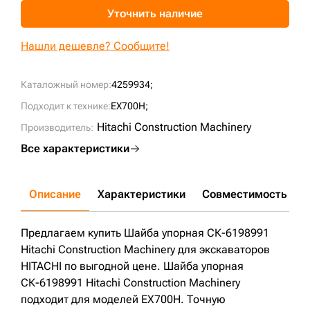
Уточнить наличие
+7 (499) 394-50-93
Нашли дешевле? Сообщите!
Каталожный номер:
4259934;
Подходит к технике:
EX700H;
Hitachi Construction Machinery
Производитель:
Все характеристики
Описание
Характеристики
Совместимость
Д
Предлагаем купить Шайба упорная СК-6198991
Hitachi Construction Machinery для экскаваторов
HITACHI по выгодной цене. Шайба упорная
СК-6198991 Hitachi Construction Machinery
подходит для моделей EX700H. Точную