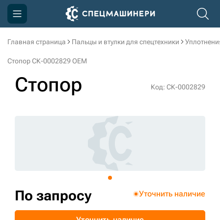
Главная страница
Пальцы и втулки для спецтехники
Уплотнени
Компания
Стопор СК-0002829 OEM
Акции
Стопор
Код: СК-0002829
Доставка и оплата
Информация
Контакты
3D тур по производству
3D тур по складам
По запросу
Уточнить наличие
sksale@skdst.ru
Уточнить наличие