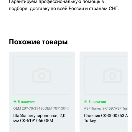
Гарантируем профессиональную помощь в
подборе, доставку по всей России и странам СНГ.
Похожие товары
В наличии
В наличии
OEM 20Y-70-31480
OEM 70*130*2
OEM S392-070120
ASP Turkey 9X4597
OEM S392-070135
ASP Turke
O
Шайба регулировочная 2,0
Сальник СК-0000753 AS
мм СК-6191066 OEM
Turkey