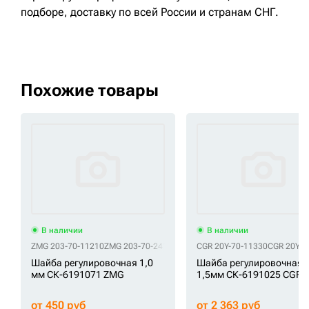
подборе, доставку по всей России и странам СНГ.
Похожие товары
В наличии
В наличии
ZMG 203-70-11210
ZMG 203-70-24170
ZMG 20Y-70-11320
CGR 20Y-70-11330
ZMG 20Y-70-31
CGR 20Y-7
Шайба регулировочная 1,0
Шайба регулировочная
мм СК-6191071 ZMG
1,5мм СК-6191025 CGR
от 450 руб
от 2 363 руб