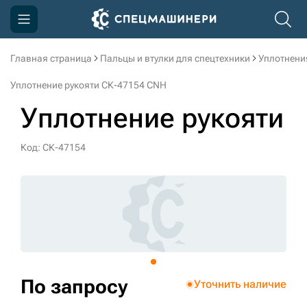
Главная страница
Пальцы и втулки для спецтехники
Уплотнени
Компания
Уплотнение рукояти СК-47154 CNH
Акции
Уплотнение рукояти
Доставка и оплата
Код: СК-47154
Информация
Контакты
3D тур по производству
3D тур по складам
По запросу
Уточнить наличие
sksale@skdst.ru