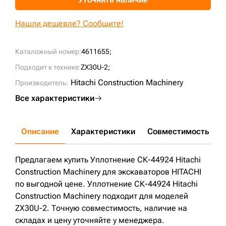
+7 (499) 394-50-93
Нашли дешевле? Сообщите!
Каталожный номер:
4611655;
Подходит к технике:
ZX30U-2;
Hitachi Construction Machinery
Производитель:
Все характеристики
Описание
Характеристики
Совместимость
Д
Предлагаем купить Уплотнение СК-44924 Hitachi
Construction Machinery для экскаваторов HITACHI
по выгодной цене. Уплотнение СК-44924 Hitachi
Construction Machinery подходит для моделей
ZX30U-2. Точную совместимость, наличие на
складах и цену уточняйте у менеджера.