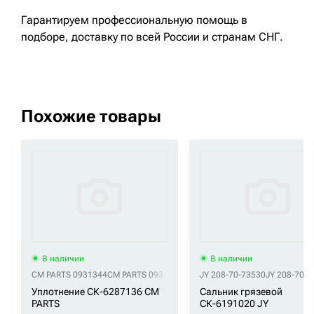
Гарантируем профессиональную помощь в
подборе, доставку по всей России и странам СНГ.
Похожие товары
В наличии
В наличии
CM PARTS 0931344
CM PARTS 093-1344
CM PARTS 3678467
JY 208-70-73530
CM PARTS 36
JY 208-70-
Уплотнение СК-6287136 CM
Сальник грязевой
PARTS
СК-6191020 JY