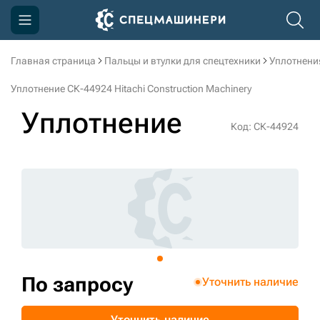
Главная страница
Пальцы и втулки для спецтехники
Уплотнени
Компания
Уплотнение СК-44924 Hitachi Construction Machinery
Акции
Уплотнение
Код: СК-44924
Доставка и оплата
Информация
Контакты
3D тур по производству
3D тур по складам
По запросу
Уточнить наличие
sksale@skdst.ru
Уточнить наличие