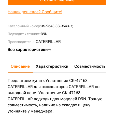
+7 (499) 394-50-93
Нашли дешевле? Сообщите!
Каталожный номер:
3S-9643;
3S-9643-7;
Подходит к технике:
D9N;
CATERPILLAR
Производитель:
Все характеристики
Описание
Характеристики
Совместимость
Д
Предлагаем купить Уплотнение СК-47163
CATERPILLAR для экскаваторов CATERPILLAR по
выгодной цене. Уплотнение СК-47163
CATERPILLAR подходит для моделей D9N. Точную
совместимость, наличие на складах и цену
уточняйте у менеджера.