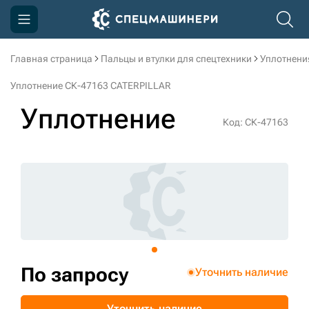
Главная страница
Пальцы и втулки для спецтехники
Уплотнени
Компания
Уплотнение СК-47163 CATERPILLAR
Акции
Уплотнение
Код: СК-47163
Доставка и оплата
Информация
Контакты
3D тур по производству
3D тур по складам
По запросу
Уточнить наличие
sksale@skdst.ru
Уточнить наличие