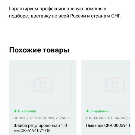
Гарантируем профессиональную помощь в
подборе, доставку по всей России и странам СНГ.
Похожие товары
В наличии
В наличии
GE 203-70-11210
GE 203-70-24170
GE 20Y-70-11320
ITR 1661496
GE 20Y-70-31440
ITR 166-1496
GE 
ITR
Шайба регулировочная 1,0
Пыльник СК-0000591 IT
мм СК-6191071 GE