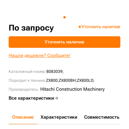
+7 (499) 394-50-93
По запросу
Уточнить наличие
Уточнить наличие
Нашли дешевле? Сообщите!
Каталожный номер:
8083039;
Подходит к технике:
ZX800;
ZX800BH;
ZX800LD;
Hitachi Construction Machinery
Производитель:
Все характеристики
Описание
Характеристики
Совместимость
Д