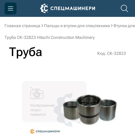
Главная страница
Пальцы и втулки для спецтехники
Втулки для
Компания
Труба СК-32823 Hitachi Construction Machinery
Акции
Труба
Код: СК-32823
Доставка и оплата
Информация
Контакты
3D тур по производству
3D тур по складам
sksale@skdst.ru