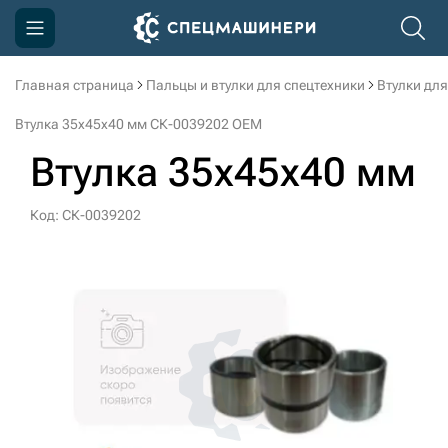
Главная страница
Пальцы и втулки для спецтехники
Втулки для
Компания
Втулка 35x45x40 мм СК-0039202 OEM
Акции
Втулка 35x45x40 мм
Доставка и оплата
Код: СК-0039202
Информация
Контакты
3D тур по производству
3D тур по складам
sksale@skdst.ru