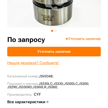
+7 (499) 394-50-93
По запросу
Уточнить наличие
Уточнить наличие
Нашли дешевле? Сообщите!
Каталожный номер:
JSV0348;
Подходит к технике:
JS330LC;
JS330;
JS300LC;
JS300;
JS290;
JS330XD;
JS360LR;
JS360;
CYF
Производитель:
Все характеристики