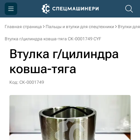
Главная страница
Пальцы и втулки для спецтехники
Втулки для
Компания
Втулка г/цилиндра ковша-тяга СК-0001749 CYF
Акции
Втулка г/цилиндра
Доставка и оплата
ковша-тяга
Информация
Контакты
Код: СК-0001749
3D тур по производству
3D тур по складам
sksale@skdst.ru