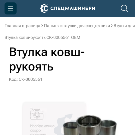
Главная страница
Пальцы и втулки для спецтехники
Втулки для
Компания
Втулка ковш-рукоять СК-0005561 OEM
Акции
Втулка ковш-
Доставка и оплата
рукоять
Информация
Контакты
Код: СК-0005561
3D тур по производству
3D тур по складам
sksale@skdst.ru