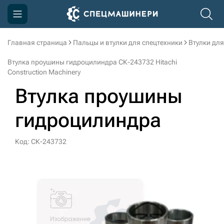
Главная страница
Пальцы и втулки для спецтехники
Втулки для
Компания
Втулка проушины гидроцилиндра СК-243732 Hitachi
Акции
Construction Machinery
Втулка проушины
Доставка и оплата
Информация
гидроцилиндра
Контакты
Код: СК-243732
3D тур по производству
3D тур по складам
sksale@skdst.ru