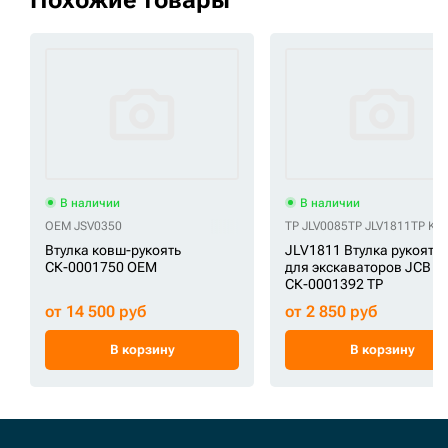
Похожие товары
В наличии
В наличии
OEM JSV0350
TP JLV0085
TP JLV1811
TP KL
Втулка ковш-рукоять
JLV1811 Втулка рукоять-
СК-0001750 OEM
для экскаваторов JCB
СК-0001392 TP
от 14 500 руб
от 2 850 руб
В корзину
В корзину