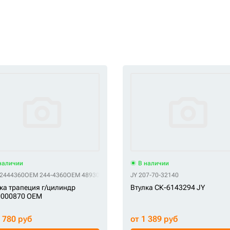
наличии
В наличии
2444360
OEM 244-4360
OEM 4893018
OEM 489-3018
JY 207-70-32140
OEM 5269326
OEM 526-932
ка трапеция г/цилиндр
Втулка СК-6143294 JY
0000870 OEM
3 780 руб
от 1 389 руб