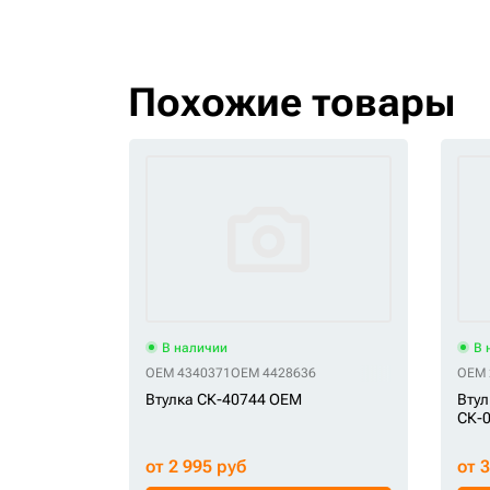
Похожие товары
В наличии
В 
OEM 4340371
OEM 4428636
OEM 
Втулка СК-40744 OEM
Втул
СК-
от 2 995 руб
от 