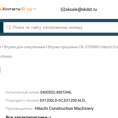
Контакты
3D тур
ии
sksale@skdst.ru
и
Втулки для спецтехники
Втулка проушины СК-3705893 Hitachi Con
chinery
ы
Каталожный номер:
0400502;
4S01046;
Подходит к технике:
EX1200LD-5C;
EX1200-6LD;
Hitachi Construction Machinery
Производитель:
Все характеристики