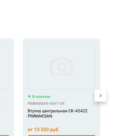
В наличии
В наличи
6
OEM CA4893018
PIMMAKSAN 4341159
GF 1633748
Втулка центральная СК-42422
Втулка СК
PIMMAKSAN
от 13 333 руб
от 3 810 