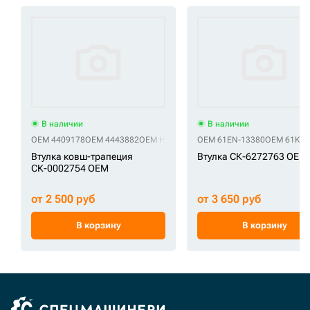
В наличии
В наличии
OEM 4409178
OEM 4443882
OEM HT009
OEM JLV0085
OEM 61EN-13380
OEM JLV1811
OEM 61KH-
Втулка ковш-трапеция
Втулка СК-6272763 OEM
СК-0002754 OEM
от 2 500 руб
от 3 650 руб
В корзину
В корзину