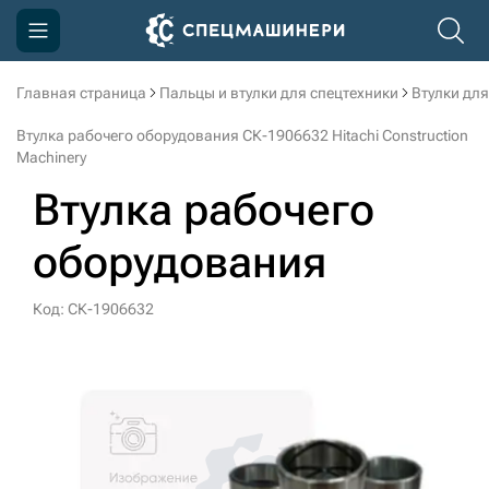
Главная страница
Пальцы и втулки для спецтехники
Втулки для
Компания
Втулка рабочего оборудования СК-1906632 Hitachi Construction
Акции
Machinery
Втулка рабочего
Доставка и оплата
Информация
оборудования
Контакты
Код: СК-1906632
3D тур по производству
3D тур по складам
sksale@skdst.ru