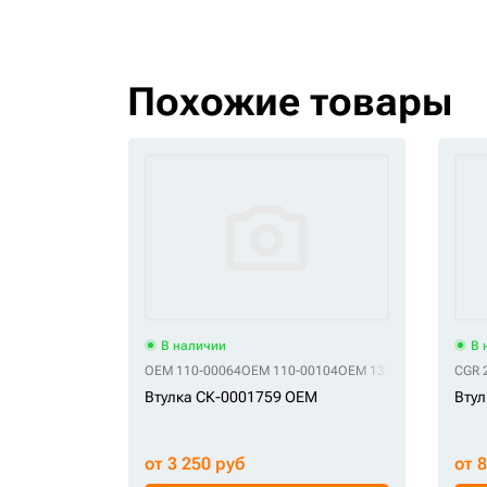
Похожие товары
В наличии
В 
OEM 110-00064
OEM 110-00104
OEM 131004-00023А
CGR 
OE
Втулка СК-0001759 OEM
Втул
от 3 250 руб
от 