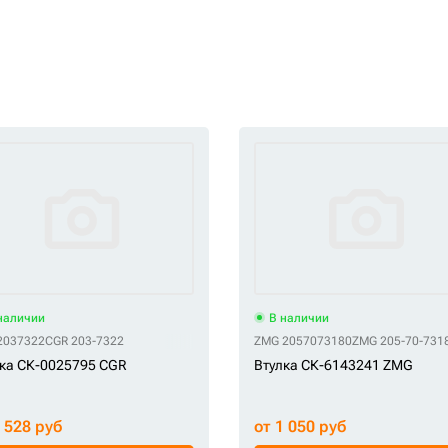
наличии
В наличии
2037322
M 31YC-11115
CGR 203-7322
OEM 61Q6-05570
OEM 61QH-89130
ZMG 2057073180
OEM K1000733
ZMG 205-70-731
OEM K1037849
ка СК-0025795 CGR
Втулка СК-6143241 ZMG
8 528 руб
от 1 050 руб