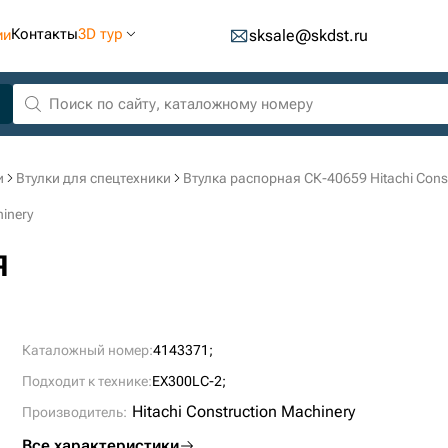
Контакты
3D тур
ии
sksale@skdst.ru
и
Втулки для спецтехники
Втулка распорная СК-40659 Hitachi Const
inery
я
Каталожный номер:
4143371;
Подходит к технике:
EX300LC-2;
Hitachi Construction Machinery
Производитель:
Все характеристики