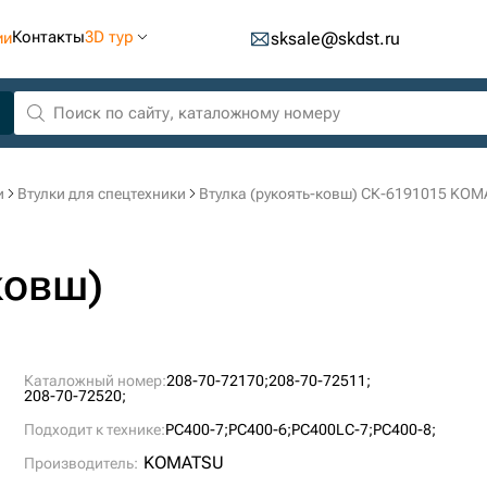
Контакты
3D тур
ии
sksale@skdst.ru
и
Втулки для спецтехники
Втулка (рукоять-ковш) СК-6191015 KO
ковш)
Каталожный номер:
208-70-72170;
208-70-72511;
208-70-72520;
Подходит к технике:
PC400-7;
PC400-6;
PC400LC-7;
PC400-8;
KOMATSU
Производитель: