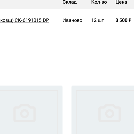
Склад
Кол-во
Цена
ь-ковш) СК-6191015 DP
Иваново
12 шт
8 500 ₽