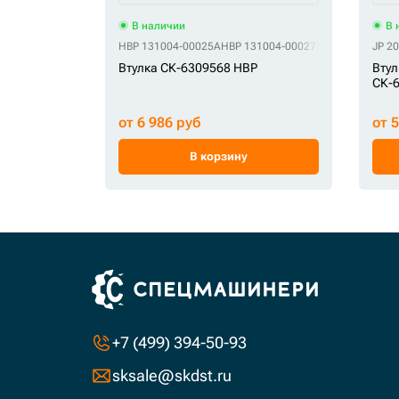
В наличии
В 
HBP 131004-00025A
HBP 131004-00027
HBP 2110-1360
JP 2
Втулка СК-6309568 HBP
Втул
СК-6
от 6 986 руб
от 
В корзину
+7 (499) 394-50-93
sksale@skdst.ru