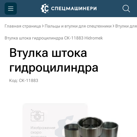
Главная страница
Пальцы и втулки для спецтехники
Втулки для
Компания
Втулка штока гидроцилиндра СК-11883 Hidromek
Акции
Втулка штока
Доставка и оплата
гидроцилиндра
Информация
Контакты
Код: СК-11883
3D тур по производству
3D тур по складам
sksale@skdst.ru