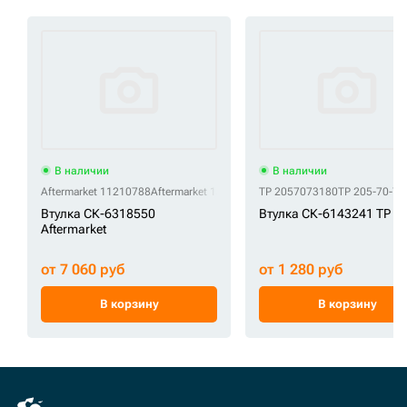
В наличии
В наличии
Aftermarket 11210788
Aftermarket 131004-00249
TP 2057073180
Aftermarket 1413806
TP 205-70-73
Aft
Втулка СК-6318550
Втулка СК-6143241 TP
Aftermarket
от 7 060 руб
от 1 280 руб
В корзину
В корзину