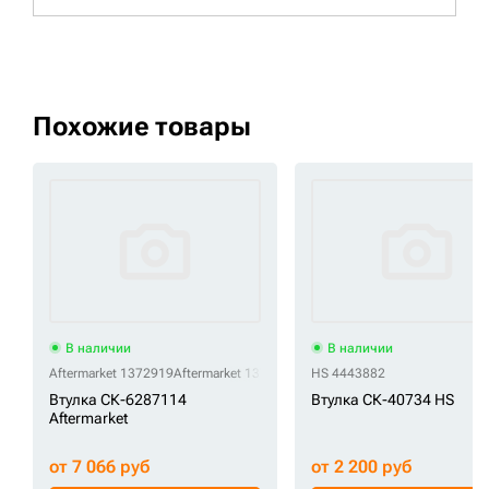
Похожие товары
В наличии
В наличии
Aftermarket 1372919
Aftermarket 137-2919
Aftermarket 2402913
HS 4443882
Aftermark
Втулка СК-6287114
Втулка СК-40734 HS
Aftermarket
от 7 066 руб
от 2 200 руб