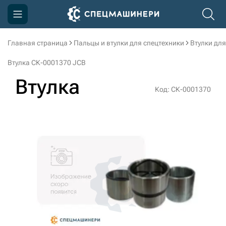
Главная страница
Пальцы и втулки для спецтехники
Втулки для
Компания
Втулка СК-0001370 JCB
Акции
Втулка
Код: СК-0001370
Доставка и оплата
Информация
Контакты
3D тур по производству
3D тур по складам
sksale@skdst.ru