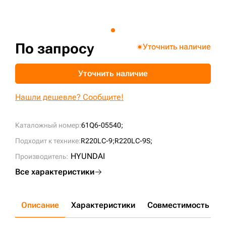
+7 (499) 394-50-93
По запросу
Уточнить наличие
Уточнить наличие
Нашли дешевле? Сообщите!
Каталожный номер:
61Q6-05540;
Подходит к технике:
R220LC-9;
R220LC-9S;
HYUNDAI
Производитель:
Все характеристики
Описание
Характеристики
Совместимость
Д