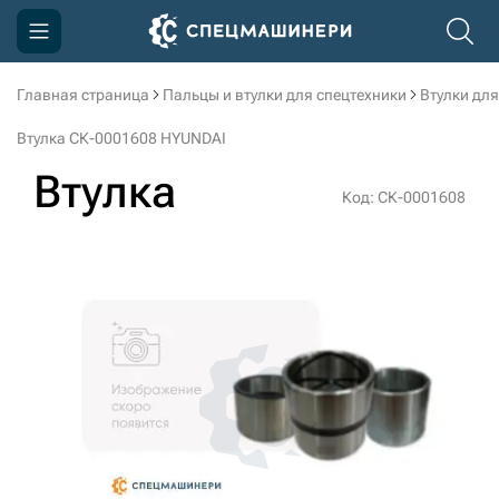
Главная страница
Пальцы и втулки для спецтехники
Втулки для
Компания
Втулка СК-0001608 HYUNDAI
Акции
Втулка
Код: СК-0001608
Доставка и оплата
Информация
Контакты
3D тур по производству
3D тур по складам
sksale@skdst.ru