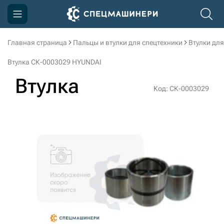
Главная страница
Пальцы и втулки для спецтехники
Втулки для
Компания
Втулка СК-0003029 HYUNDAI
Акции
Втулка
Код: СК-0003029
Доставка и оплата
Информация
Контакты
3D тур по производству
3D тур по складам
sksale@skdst.ru