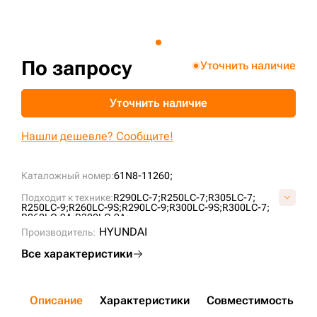
+7 (499) 394-50-93
По запросу
Уточнить наличие
Уточнить наличие
Нашли дешевле? Сообщите!
Каталожный номер:
61N8-11260;
Подходит к технике:
R290LC-7;
R250LC-7;
R305LC-7;
R250LC-9;
R260LC-9S;
R290LC-9;
R300LC-9S;
R300LC-7;
R260LC-9A;
R300LC-9A;
HYUNDAI
Производитель:
Все характеристики
Описание
Характеристики
Совместимость
Д