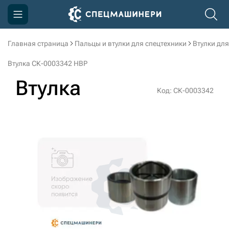
Главная страница
Пальцы и втулки для спецтехники
Втулки для
Компания
Втулка СК-0003342 HBP
Акции
Втулка
Код: СК-0003342
Доставка и оплата
Информация
Контакты
3D тур по производству
3D тур по складам
sksale@skdst.ru