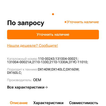
+7 (499) 394-50-93
По запросу
Уточнить наличие
Уточнить наличие
Нашли дешевле? Сообщите!
Каталожный номер:
110-00243;
131004-00021;
131004-00021A;
2110-1330;
2110-1330A;
31YC-11010;
Подходит к технике:
DX140W;
DX140LC;
DX160W;
DX160LC;
OEM
Производитель:
Все характеристики
Описание
Характеристики
Совместимость
Д