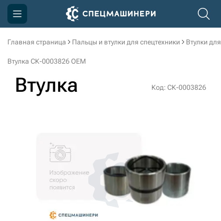
Главная страница
Пальцы и втулки для спецтехники
Втулки для
Компания
Втулка СК-0003826 OEM
Акции
Втулка
Код: СК-0003826
Доставка и оплата
Информация
Контакты
3D тур по производству
3D тур по складам
sksale@skdst.ru