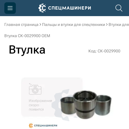
Главная страница
Пальцы и втулки для спецтехники
Втулки для
Компания
Втулка СК-0029900 OEM
Акции
Втулка
Код: СК-0029900
Доставка и оплата
Информация
Контакты
3D тур по производству
3D тур по складам
sksale@skdst.ru