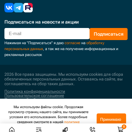
Подписаться
на новости и акции
Подписаться
Нажимая на "Подписаться" я даю
согласие
на
обработку
персональных данных
, а так же на получение информационных и
рекламных рассылок
2026 Все права защищены. Мы используем cookies для сбора
обезличенных персональных данных. Оставаясь на сайте, вы
соглашаетесь на сбор таких данных.
Политика конфиденциальности
Пользовательское соглашение
Политика обработки персональных данных
Мы используем файлы cookie. Продолжая
Поддержка и развитие
просмотр страниц нашего сайта, вы принимаете
условия его использования. Более подробные
Принимаю
сведения смотрите в нашей
политике
конфиденциальности
.