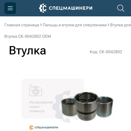
Главная страница
Пальцы и втулки для спецтехники
Втулки для
Компания
Втулка СК-0042802 OEM
Акции
Втулка
Код: СК-0042802
Доставка и оплата
Информация
Контакты
3D тур по производству
3D тур по складам
sksale@skdst.ru