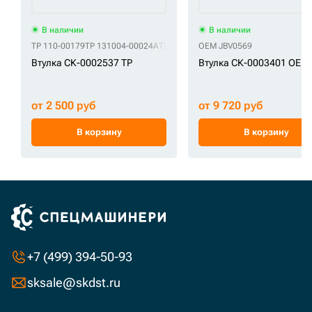
В наличии
В наличии
TP 110-00179
TP 131004-00024A
TP 2110-1318A
OEM JBV0569
TP K1000734
TP K10378
Втулка СК-0002537 TP
Втулка СК-0003401 OEM
от 2 500 руб
от 9 720 руб
В корзину
В корзину
+7 (499) 394-50-93
sksale@skdst.ru