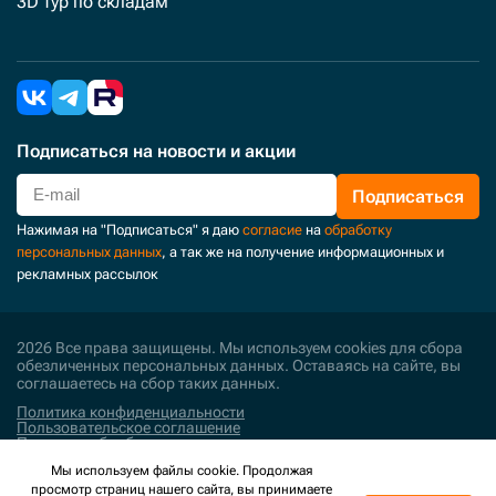
3D тур по складам
Подписаться
на новости и акции
Подписаться
Нажимая на "Подписаться" я даю
согласие
на
обработку
персональных данных
, а так же на получение информационных и
рекламных рассылок
2026 Все права защищены. Мы используем cookies для сбора
обезличенных персональных данных. Оставаясь на сайте, вы
соглашаетесь на сбор таких данных.
Политика конфиденциальности
Пользовательское соглашение
Политика обработки персональных данных
Мы используем файлы cookie. Продолжая
Поддержка и развитие
просмотр страниц нашего сайта, вы принимаете