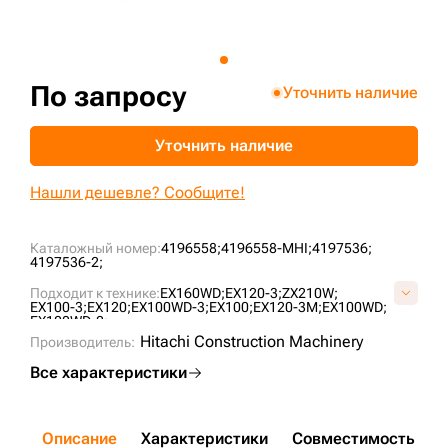
+7 (499) 394-50-93
По запросу
Уточнить наличие
Уточнить наличие
Нашли дешевле? Сообщите!
Каталожный номер:
4196558;
4196558-MHI;
4197536;
4197536-2;
Подходит к технике:
EX160WD;
EX120-3;
ZX210W;
EX100-3;
EX120;
EX100WD-3;
EX100;
EX120-3M;
EX100WD;
EX100WD-2;
Hitachi Construction Machinery
Производитель:
Все характеристики
Описание
Характеристики
Совместимость
Д