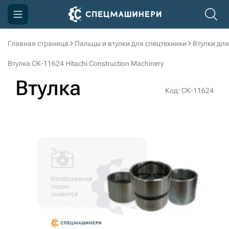
Главная страница
Пальцы и втулки для спецтехники
Втулки для
Компания
Втулка СК-11624 Hitachi Construction Machinery
Акции
Втулка
Код: СК-11624
Доставка и оплата
Информация
Контакты
3D тур по производству
3D тур по складам
sksale@skdst.ru