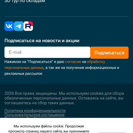
3D тур по складам
Подписаться
на новости и акции
Подписаться
Нажимая на "Подписаться" я даю
согласие
на
обработку
персональных данных
, а так же на получение информационных и
рекламных рассылок
2026 Все права защищены. Мы используем cookies для сбора
обезличенных персональных данных. Оставаясь на сайте, вы
соглашаетесь на сбор таких данных.
Политика конфиденциальности
Пользовательское соглашение
Политика обработки персональных данных
Мы используем файлы cookie. Продолжая
Поддержка и развитие
просмотр страниц нашего сайта, вы принимаете