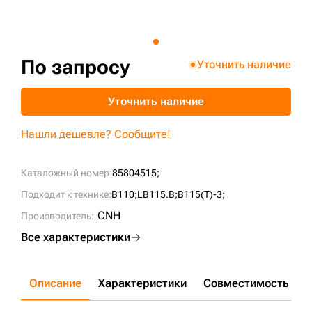
+7 (499) 394-50-93
По запросу
Уточнить наличие
Уточнить наличие
Нашли дешевле? Сообщите!
Каталожный номер:
85804515;
Подходит к технике:
B110;
LB115.B;
B115(T)-3;
CNH
Производитель:
Все характеристики
Описание
Характеристики
Совместимость
Д