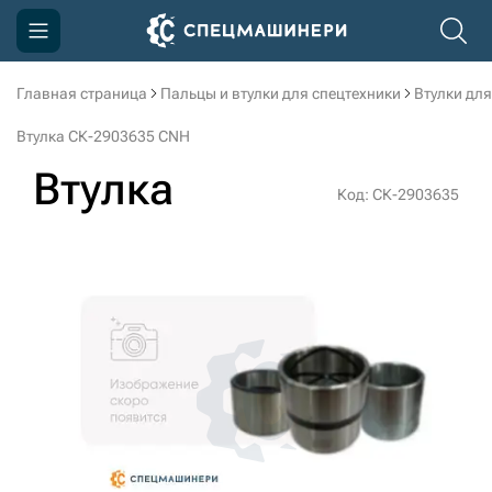
Главная страница
Пальцы и втулки для спецтехники
Втулки для
Компания
Втулка СК-2903635 CNH
Акции
Втулка
Код: СК-2903635
Доставка и оплата
Информация
Контакты
3D тур по производству
3D тур по складам
sksale@skdst.ru