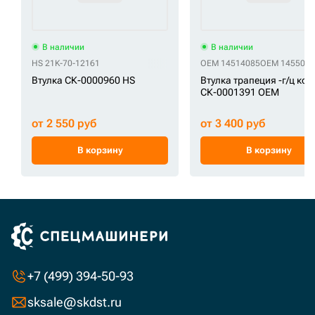
В наличии
В наличии
HS 21K-70-12161
OEM 14514085
OEM 1455016
Втулка СК-0000960 HS
Втулка трапеция -г/ц ко
СК-0001391 OEM
от 2 550 руб
от 3 400 руб
В корзину
В корзину
+7 (499) 394-50-93
sksale@skdst.ru