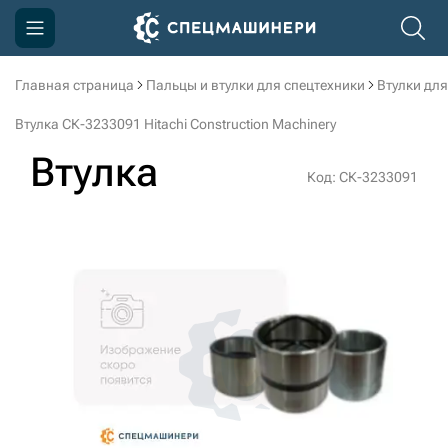
Главная страница
Пальцы и втулки для спецтехники
Втулки для
Компания
Втулка СК-3233091 Hitachi Construction Machinery
Акции
Втулка
Код: СК-3233091
Доставка и оплата
Информация
Контакты
3D тур по производству
3D тур по складам
sksale@skdst.ru