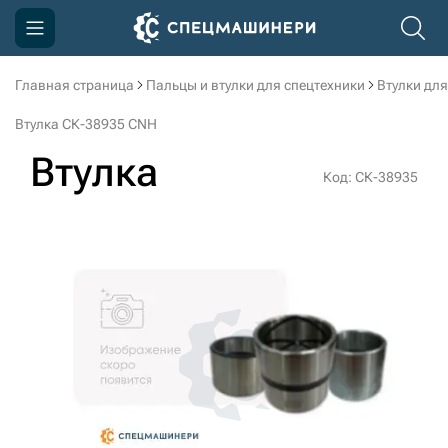
Главная страница
Пальцы и втулки для спецтехники
Втулки для
Компания
Втулка СК-38935 CNH
Акции
Втулка
Код: СК-38935
Доставка и оплата
Информация
Контакты
3D тур по производству
3D тур по складам
sksale@skdst.ru