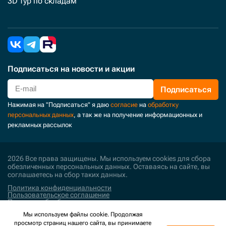
3D тур по складам
Подписаться
на новости и акции
Подписаться
Нажимая на "Подписаться" я даю
согласие
на
обработку
персональных данных
, а так же на получение информационных и
рекламных рассылок
2026 Все права защищены. Мы используем cookies для сбора
обезличенных персональных данных. Оставаясь на сайте, вы
соглашаетесь на сбор таких данных.
Политика конфиденциальности
Пользовательское соглашение
Политика обработки персональных данных
Мы используем файлы cookie. Продолжая
Поддержка и развитие
просмотр страниц нашего сайта, вы принимаете