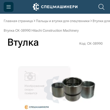
Главная страница
Пальцы и втулки для спецтехники
Втулки для
Компания
Втулка СК-38990 Hitachi Construction Machinery
Акции
Втулка
Код: СК-38990
Доставка и оплата
Информация
Контакты
3D тур по производству
3D тур по складам
sksale@skdst.ru