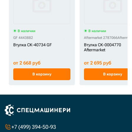
В наличии
В наличии
GF 4443882
Aftermarket 2787066
Aftermar
Втулка СК-40734 GF
Втулка СК-0004770
Aftermarket
от 2 668 руб
от 2 695 руб
В корзину
В корзину
+7 (499) 394-50-93