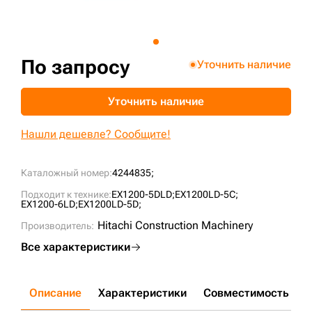
+7 (499) 394-50-93
По запросу
Уточнить наличие
Уточнить наличие
Нашли дешевле? Сообщите!
Каталожный номер:
4244835;
Подходит к технике:
EX1200-5DLD;
EX1200LD-5C;
EX1200-6LD;
EX1200LD-5D;
Hitachi Construction Machinery
Производитель:
Все характеристики
Описание
Характеристики
Совместимость
Д