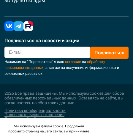
3D тур по складам
Подписаться
на новости и акции
Подписаться
Нажимая на "Подписаться" я даю
согласие
на
обработку
персональных данных
, а так же на получение информационных и
рекламных рассылок
2026 Все права защищены. Мы используем cookies для сбора
обезличенных персональных данных. Оставаясь на сайте, вы
соглашаетесь на сбор таких данных.
Политика конфиденциальности
Пользовательское соглашение
Политика обработки персональных данных
Мы используем файлы cookie. Продолжая
Поддержка и развитие
просмотр страниц нашего сайта, вы принимаете