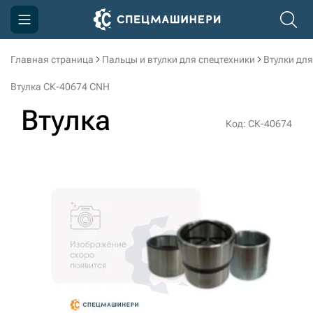
Главная страница
Пальцы и втулки для спецтехники
Втулки для
Компания
Втулка СК-40674 CNH
Акции
Втулка
Код: СК-40674
Доставка и оплата
Информация
Контакты
3D тур по производству
3D тур по складам
sksale@skdst.ru