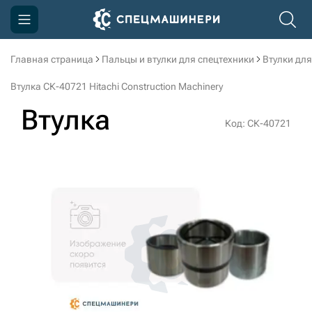
Главная страница
Пальцы и втулки для спецтехники
Втулки для
Компания
Втулка СК-40721 Hitachi Construction Machinery
Акции
Втулка
Код: СК-40721
Доставка и оплата
Информация
Контакты
3D тур по производству
3D тур по складам
sksale@skdst.ru