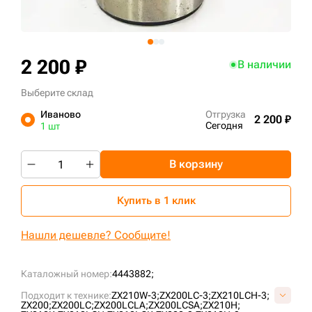
+7 (499) 394-50-93
2 200 ₽
В наличии
Выберите склад
Иваново
Отгрузка
2 200 ₽
Сегодня
1 шт
В корзину
Купить в 1 клик
Нашли дешевле? Сообщите!
Каталожный номер:
4443882;
Подходит к технике:
ZX210W-3;
ZX200LC-3;
ZX210LCH-3;
ZX200;
ZX200LC;
ZX200LCLA;
ZX200LCSA;
ZX210H;