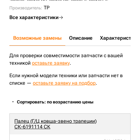
ZX210K;
ZX210LCH;
ZX210LCK;
ZX200-3;
ZX210H-3;
ZX210K-3;
ZX210L-3;
ZX210L3-AP;
ZX210LCK-3;
ZX450-3;
TP
Производитель:
ZX180LCN-3;
ZX200-3G;
ZX160LC;
ZX160W;
ZX190W-3;
ZX180LCN3-(SA);
ZX170W-3;
ZX160LC-3;
ZX200-5G;
Все характеристики
ZX180W;
ZX225USR;
ZX225USRLC;
ZX200LC-3G;
ZX210LCH-5G;
ZX180-3;
ZX180LC-5G;
Возможные замены
Описание
Характеристики
Для проверки совместимости запчасти с вашей
техникой
оставьте заявку
.
Если нужной модели техники или запчасти нет в
списке —
оставьте заявку на подбор
.
Сортировать: по возрастанию цены
Палец (Г/Ц ковша-звено трапеции)
СК-6191114 СК