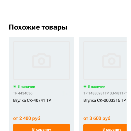
Похожие товары
В наличии
В наличии
TP 4434036
TP 14880981
TP BU-981
TP V
Втулка СК-40741 TP
Втулка СК-0003316 TP
от 2 400 руб
от 3 600 руб
В корзину
В корзину