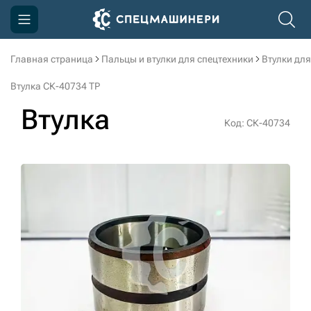
Главная страница
Пальцы и втулки для спецтехники
Втулки для
Компания
Втулка СК-40734 TP
Акции
Втулка
Код: СК-40734
Доставка и оплата
Информация
Контакты
3D тур по производству
3D тур по складам
sksale@skdst.ru