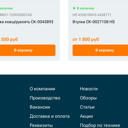
наличии
В наличии
RN51-72D020001A0
HS 4358100
HS 4438771
ка ковш/рукоять СК-0043893
Втулка СК-0027108 HS
3 500 руб
от 1 800 руб
В корзину
В корзину
О компании
Новости
Производство
Обзоры
Вакансии
Статьи
Доставка и оплата
Акции
Реквизиты
Подбор по технике