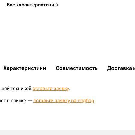
ZX240-5G;
ZX270-3;
ZX270LC-3;
ZX270;
ZX270LC;
ZX280-5G;
Все характеристики
ZX240;
Характеристики
Совместимость
Доставка 
ашей техникой
оставьте заявку
.
нет в списке —
оставьте заявку на подбор
.