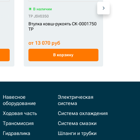
В наличии
В наличи
TP JSV0350
Втулка СК-
Втулка ковш-рукоять СК-0001750
TP
от 2 985 
от 13 070 руб
В корзину
Навесное
Электрическая
оборудование
система
Ходовая часть
Система охлаждения
Трансмиссия
Система смазки
Гидравлика
Шланги и трубки