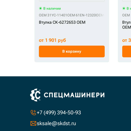
В наличии
В 
OEM 31YC-11401
OEM 61EN-12320
OEM X124-102100
OEM 
Втулка СК-6272653 OEM
Втул
OEM
от 1 901 руб
от 
В корзину
+7 (499) 394-50-93
sksale@skdst.ru