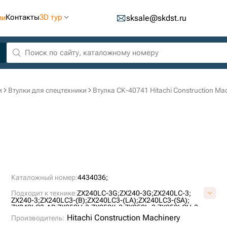
Контакты
3D тур
ии
sksale@skdst.ru
и
Втулки для спецтехники
Втулка СК-40741 Hitachi Construction Ma
Каталожный номер:
4434036;
Подходит к технике:
ZX240LC-3G;
ZX240-3G;
ZX240LC-3;
ZX240-3;
ZX240LC3-(B);
ZX240LC3-(LA);
ZX240LC3-(SA);
ZX240LC3-AP;
ZX250H-3;
ZX250K-3;
ZX250L-3;
ZX250LCH-3;
ZX250LCK-3;
ZX450-3;
ZX450LD-3;
EX220-5;
ZX230;
ZX230LC;
Hitachi Construction Machinery
Производитель:
ZX230LCLA;
ZX230LCSA;
ZX240H;
ZX240LCH;
ZX240LCK;