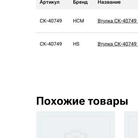
Артикул
Бренд
Название
СК-40749
HCM
Втулка СК-4074
СК-40749
HS
Втулка СК-40749
Похожие товары