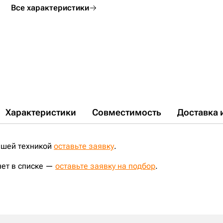
ZX210W;
ZX180W;
ZX27U-2;
ZX225USR;
ZX225USRLC-3;
Все характеристики
ZX225USR-3;
ZX225USRLC;
ZX200LC-3G;
ZX200E;
ZX210LCH-5G;
ZX180LC-5G;
Характеристики
Совместимость
Доставка 
ашей техникой
оставьте заявку
.
нет в списке —
оставьте заявку на подбор
.