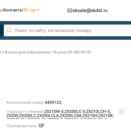
Контакты
3D тур
ии
sksale@skdst.ru
и
Втулки для спецтехники
Втулка СК-40749 GF
Каталожный номер:
4409122;
Подходит к технике:
ZX210W-3;
ZX200LC-3;
ZX210LCH-3;
ZX200;
ZX200LC;
ZX200LCLA;
ZX200LCSA;
ZX210H;
ZX210K;
ZX210LCH;
ZX210LCK;
ZX200-3;
ZX210H-3;
ZX210LCK-3;
ZX330-3;
ZX330LC-3;
ZX180LCN-3;
ZX200-3G;
ZX160LC;
GF
Производитель:
ZX160W;
ZX190W-3;
ZX170W-3;
ZX160LC-3;
ZX200-5G;