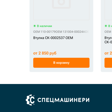
В наличии
В 
OEM 110-00179
OEM 131004-00024A
OEM 2110-1318A
OEM 
O
Втулка СК-0002537 OEM
Втул
СК-
от 2 850 руб
от 
В корзину