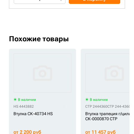
Похожие товары
В наличии
В наличии
HS 4443882
CTP 2444360
CTP 244-4360
C
Втулка СК-40734 HS
Втулка трапеция г/цилин
СК-0000870 CTP
от 2 200 руб
от 11 457 руб