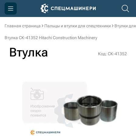
Главная страница
Пальцы и втулки для спецтехники
Втулки для
Компания
Втулка СК-41352 Hitachi Construction Machinery
Акции
Втулка
Код: СК-41352
Доставка и оплата
Информация
Контакты
3D тур по производству
3D тур по складам
sksale@skdst.ru