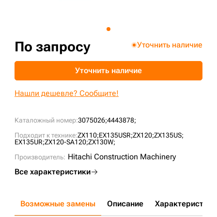
+7 (499) 394-50-93
По запросу
Уточнить наличие
Уточнить наличие
Нашли дешевле? Сообщите!
Каталожный номер:
3075026;
4443878;
Подходит к технике:
ZX110;
EX135USR;
ZX120;
ZX135US;
EX135UR;
ZX120-SA120;
ZX130W;
Hitachi Construction Machinery
Производитель:
Все характеристики
Возможные замены
Описание
Характеристики