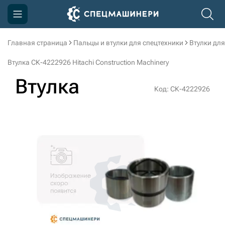
Главная страница
Пальцы и втулки для спецтехники
Втулки для
Компания
Втулка СК-4222926 Hitachi Construction Machinery
Акции
Втулка
Код: СК-4222926
Доставка и оплата
Информация
Контакты
3D тур по производству
3D тур по складам
sksale@skdst.ru