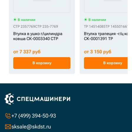
В наличии
В наличии
CTP 2357769
CTP 235-7769
TP 14514085
TP 14550166
TP
Втулка в ушко г/цилиндра
Втулка трапеция -г/ц ко
ковша СК-0003340 CTP
СК-0001391 TP
от 7 337 руб
от 3 150 руб
В корзину
В корзину
+7 (499) 394-50-93
sksale@skdst.ru