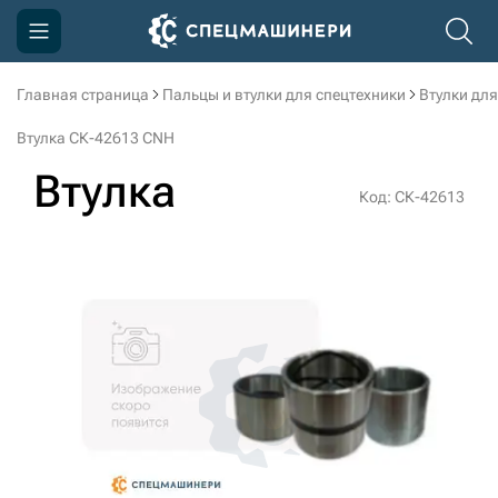
Главная страница
Пальцы и втулки для спецтехники
Втулки для
Компания
Втулка СК-42613 CNH
Акции
Втулка
Код: СК-42613
Доставка и оплата
Информация
Контакты
3D тур по производству
3D тур по складам
sksale@skdst.ru