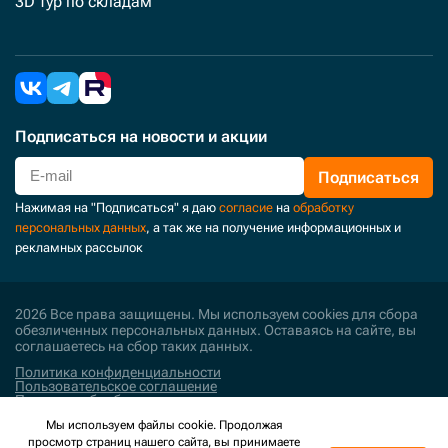
3D тур по складам
Подписаться
на новости и акции
Подписаться
Нажимая на "Подписаться" я даю
согласие
на
обработку
персональных данных
, а так же на получение информационных и
рекламных рассылок
2026 Все права защищены. Мы используем cookies для сбора
обезличенных персональных данных. Оставаясь на сайте, вы
соглашаетесь на сбор таких данных.
Политика конфиденциальности
Пользовательское соглашение
Политика обработки персональных данных
Мы используем файлы cookie. Продолжая
Поддержка и развитие
просмотр страниц нашего сайта, вы принимаете