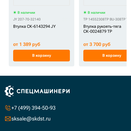
В наличии
В наличии
JY 207-70-32140
TP 14552308
TP BU-308
TP V
Втулка СК-6143294 JY
Втулка рукоять-тяга
СК-0024879 TP
от 1 389 руб
от 3 700 руб
В корзину
В корзину
+7 (499) 394-50-93
sksale@skdst.ru