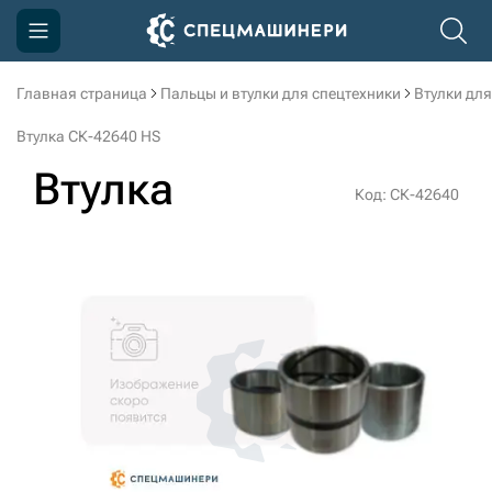
Главная страница
Пальцы и втулки для спецтехники
Втулки для
Компания
Втулка СК-42640 HS
Акции
Втулка
Код: СК-42640
Доставка и оплата
Информация
Контакты
3D тур по производству
3D тур по складам
sksale@skdst.ru