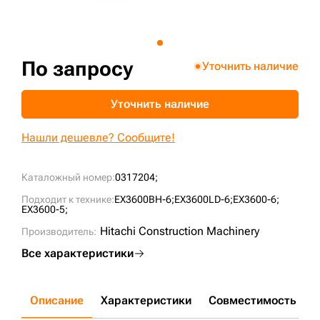
+7 (499) 394-50-93
По запросу
Уточнить наличие
Уточнить наличие
Нашли дешевле? Сообщите!
Каталожный номер:
0317204;
Подходит к технике:
EX3600BH-6;
EX3600LD-6;
EX3600-6;
EX3600-5;
Hitachi Construction Machinery
Производитель:
Все характеристики
Описание
Характеристики
Совместимость
Д