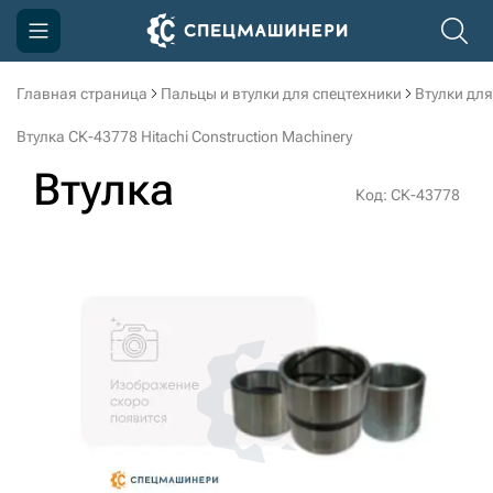
Главная страница
Пальцы и втулки для спецтехники
Втулки для
Компания
Втулка СК-43778 Hitachi Construction Machinery
Акции
Втулка
Код: СК-43778
Доставка и оплата
Информация
Контакты
3D тур по производству
3D тур по складам
sksale@skdst.ru