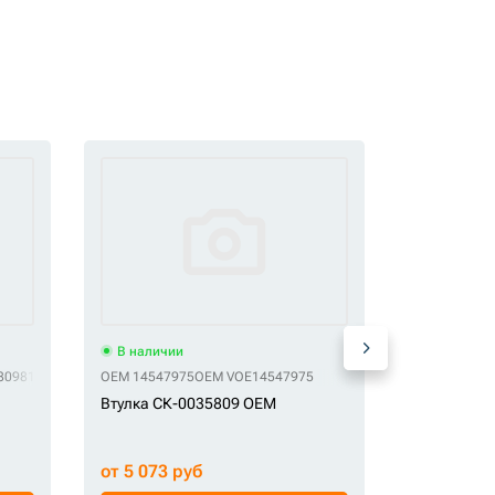
В наличии
В наличи
80981
OEM 14547975
OEM VOE14547975
TP 110-0006
Втулка СК-0035809 OEM
Втулка СК-
от 5 073 руб
от 2 890 