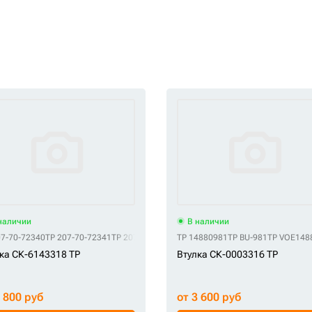
наличии
В наличии
07-70-72340
TP 207-70-72341
TP 207-70-72440
TP 14880981
TP BU-981
TP VOE148
ка СК-6143318 TP
Втулка СК-0003316 TP
4 800 руб
от 3 600 руб