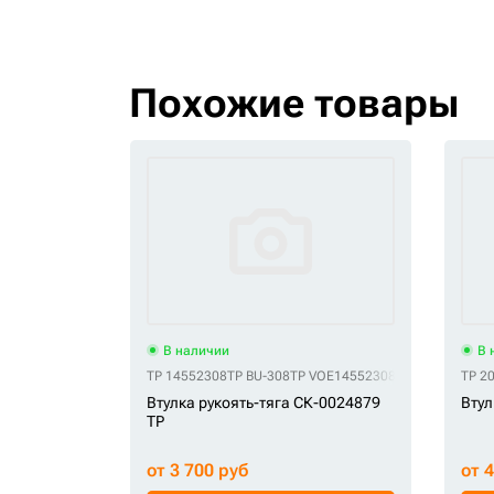
Похожие товары
В наличии
В 
TP 14552308
TP BU-308
TP VOE14552308
TP 2
Втулка рукоять-тяга СК-0024879
Втул
TP
от 3 700 руб
от 