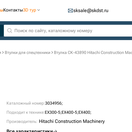
Контакты
3D тур
ии
sksale@skdst.ru
и
Втулки для спецтехники
Втулка СК-43890 Hitachi Construction Ma
Каталожный номер:
3034956;
Подходит к технике:
EX300-5;
EX400-5;
EX400;
Hitachi Construction Machinery
Производитель:
Все характеристики