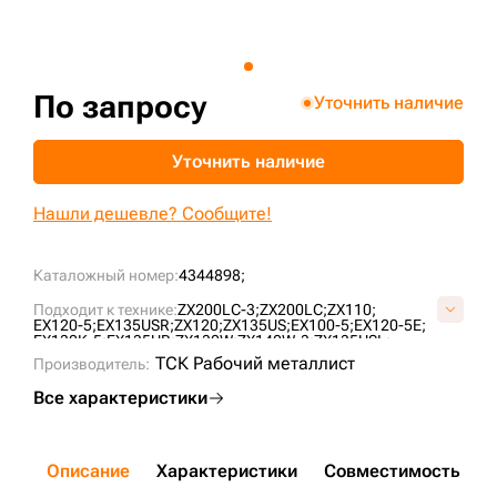
+7 (499) 394-50-93
По запросу
Уточнить наличие
Уточнить наличие
Нашли дешевле? Сообщите!
Каталожный номер:
4344898;
Подходит к технике:
ZX200LC-3;
ZX200LC;
ZX110;
EX120-5;
EX135USR;
ZX120;
ZX135US;
EX100-5;
EX120-5E;
EX130K-5;
EX135UR;
ZX130W;
ZX140W-3;
ZX135USL;
EX135US-5;
ZX230LC(H18);
ZX240LC-3(H18);
ТСК Рабочий металлист
Производитель:
Все характеристики
Описание
Характеристики
Совместимость
Д