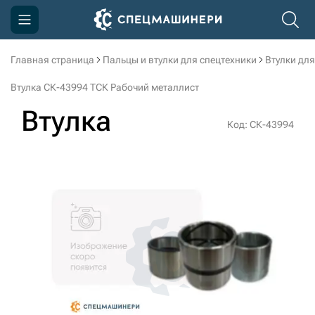
Главная страница
Пальцы и втулки для спецтехники
Втулки для
Компания
Втулка СК-43994 ТСК Рабочий металлист
Акции
Втулка
Код: СК-43994
Доставка и оплата
Информация
Контакты
3D тур по производству
3D тур по складам
sksale@skdst.ru