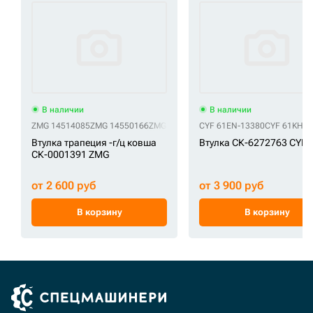
В наличии
В наличии
ZMG 14514085
ZMG 14550166
ZMG 14880981
CYF 61EN-13380
ZMG BU-166
ZMG JBV0568
CYF 61KH-8
Z
Втулка трапеция -г/ц ковша
Втулка СК-6272763 CYF
СК-0001391 ZMG
от 2 600 руб
от 3 900 руб
В корзину
В корзину