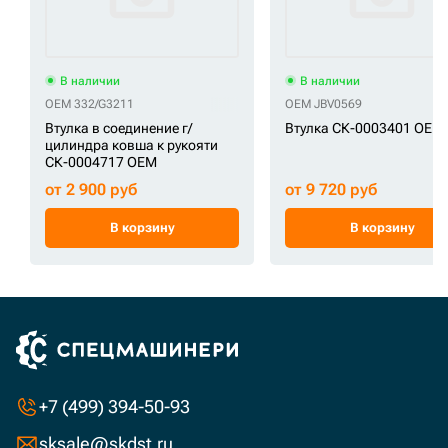
В наличии
В наличии
OEM 332/G3211
OEM JBV0569
Втулка в соединение г/
Втулка СК-0003401 OEM
цилиндра ковша к рукояти
СК-0004717 OEM
от 2 900 руб
от 9 720 руб
В корзину
В корзину
+7 (499) 394-50-93
sksale@skdst.ru