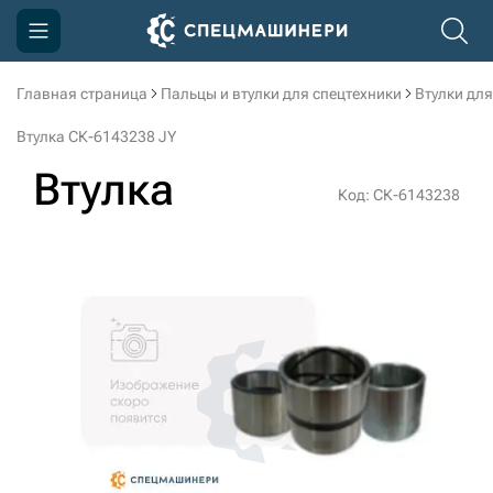
Главная страница
Пальцы и втулки для спецтехники
Втулки для
Компания
Втулка СК-6143238 JY
Акции
Втулка
Код: СК-6143238
Доставка и оплата
Информация
Контакты
3D тур по производству
3D тур по складам
sksale@skdst.ru