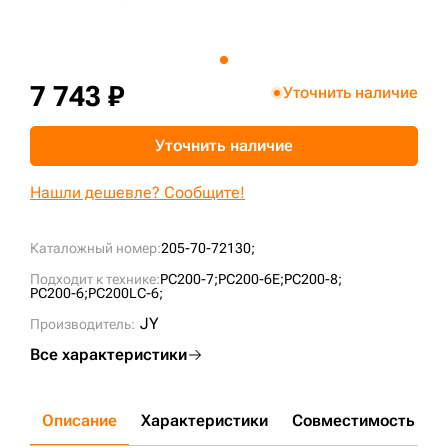
+7 (499) 394-50-93
7 743 ₽
Уточнить наличие
Уточнить наличие
Нашли дешевле? Сообщите!
Каталожный номер:
205-70-72130;
Подходит к технике:
PC200-7;
PC200-6E;
PC200-8;
PC200-6;
PC200LC-6;
JY
Производитель:
Все характеристики
Описание
Характеристики
Совместимость
Д