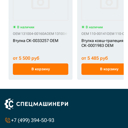
В наличии
В наличии
OEM 131004-00160A
OEM 131004-00352
OEM 131008-00074A
OEM 110-00141
OEM 110-00
OEM K100
Втулка СК-0033257 OEM
Втулка ковш-трапеция
СК-0001983 OEM
от 5 500 руб
от 5 485 руб
В корзину
В корзину
+7 (499) 394-50-93