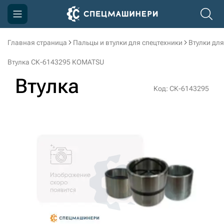
Главная страница
Пальцы и втулки для спецтехники
Втулки для
Компания
Втулка СК-6143295 KOMATSU
Акции
Втулка
Код: СК-6143295
Доставка и оплата
Информация
Контакты
3D тур по производству
3D тур по складам
sksale@skdst.ru